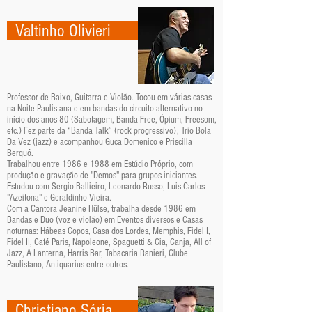
Valtinho Olivieri
Professor de Baixo, Guitarra e Violão. Tocou em várias casas
na Noite Paulistana e em bandas do circuito alternativo no
início dos anos 80 (Sabotagem, Banda Free, Ópium, Freesom,
etc.) Fez parte da “Banda Talk” (rock progressivo), Trio Bola
Da Vez (jazz) e acompanhou Guca Domenico e Priscilla
Berquó.
Trabalhou entre 1986 e 1988 em Estúdio Próprio, com
produção e gravação de "Demos" para grupos iniciantes.
Estudou com Sergio Ballieiro, Leonardo Russo, Luis Carlos
"Azeitona" e Geraldinho Vieira.
Com a Cantora Jeanine Hülse, trabalha desde 1986 em
Bandas e Duo (voz e violão) em Eventos diversos e Casas
noturnas: Hábeas Copos, Casa dos Lordes, Memphis, Fidel I,
Fidel II, Café Paris, Napoleone, Spaguetti & Cia, Canja, All of
Jazz, A Lanterna, Harris Bar, Tabacaria Ranieri, Clube
Paulistano, Antiquarius entre outros.
Christiano Sória