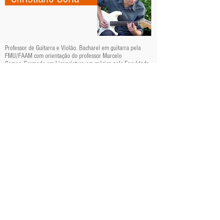
Professor de Guitarra e Violão. Bacharel em guitarra pela
FMU/FAAM com orientação do professor Marcelo
Gomes. Formado em Licenciatura em música pela Faculdade
Paulista de Artes - FPA. Técnico em áudio e acústica pelo
Instituto de Aúdio e Vídeo - IAV. Participou dos cursos “Jogos e
Dinâmicas Musicais para a Sala de Aula” e “O Instrumental
Orff” do Música e Movimento.
Em estúdio gravou, mixou e masterizou diversos projetos
musicais, entre eles o álbum instrumental “Tudo Azul” do multi-
instrumentista de sopros Carlos Malta. Projeto realizado em
parceria com Bruno Delfini e produzido pelo baixista Guy
Sasso. Atualmente estuda com o guitarrista Djalma Lima e toca
com o violonista Daniel Oliveira, duo instrumental com
repertório de música brasileira, jazz e composições autorais.
HORÁRIO DE
VENHA CONHECER
NOSSOS PROFESSORES
FUNCIONAMENTO
(11) 3731-7565
Segunda a Quinta
Das 08:00 as 22:00 horas.
(11) 94279-2850
.
ENDEREÇO
Rua João Gomes Junior, 427