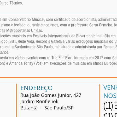
Curso Técnico.
 em Conservatório Musical, com certificado de acordionista, administrad
 piano e teclado, durante cinco anos, com a professora Geisa Gameiro,
des Metropolitanas Unidas.
tações musicais em Festivais Internacionais de Fizzarmonic na Itália em 
obo, SBT, Rede Vida, Record e Gazeta e várias execuções musicais do Clás
rquestra Sanfonica de São Paulo, ministrada e administrada por Renata S
ário).
senta em vários eventos com o Trio Fini Fiori, formado em 2017 com Gei
on) e Amanda Torlay (Voz) em execuções de músicas em ritmos Europeus,
VEN
ENDEREÇO
NOS
Rua João Gomes Junior, 427
Jardim Bonfiglioli
(11)
Butantã - São Paulo/SP
(11)