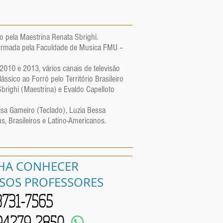
o pela Maestrina Renata Sbrighi.
 formada pela Faculdade de Musica FMU –
2010 e 2013, vários canais de televisão
sico ao Forró pelo Território Brasileiro
brighi (Maestrina) e Evaldo Capelloto
sa Gameiro (Teclado), Luzia Bessa
 Brasileiros e Latino-Americanos.
HA CONHECER
SOS PROFESSORES
 3731-7565
 94279-2850