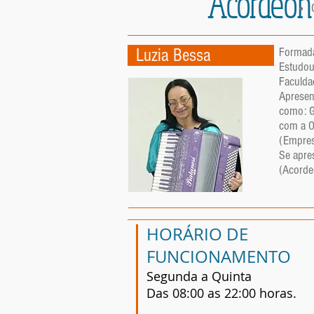
Acordeon
Luzia Bessa
Formada
Estudou
Faculda
Apresen
como: Gl
com a O
(Empres
Se apre
(Acorde
HORÁRIO DE
FUNCIONAMENTO
Segunda a Quinta
Das 08:00 as 22:00 horas.